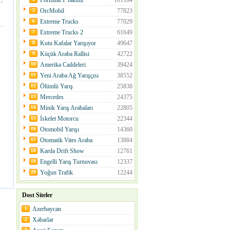
Formula 1 Takımı
101184
OrcMobil
77823
5
Extreme Trucks
77029
6
Extreme Trucks 2
61649
7
Kutu Kafalar Yarışıyor
49647
8
Küçük Araba Rallisi
42722
9
Amerika Caddeleri
39424
10
Yeni Araba Ağ Yarışçısı
38552
11
Ölümlü Yarış
25838
12
Mercedes
24375
13
Minik Yarış Arabaları
22805
14
İskelet Motorcu
22344
15
Otomobil Yarışı
14360
16
Otomatik Vites Araba
13884
17
Karda Drift Show
12761
18
Engelli Yarış Turnuvası
12337
19
Yoğun Trafik
12244
20
Dost Siteler
Azerbaycan
1
Xəbərlər
2