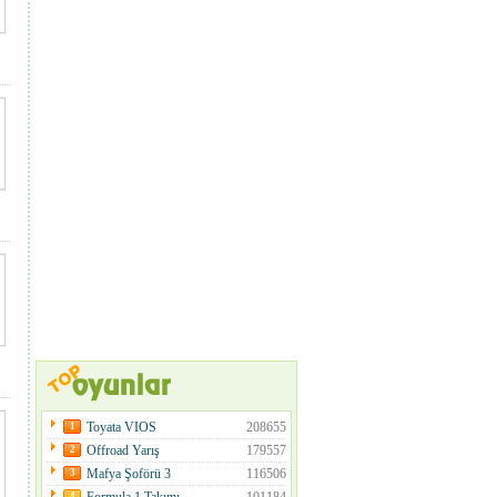
Toyata VIOS
208655
1
Offroad Yarış
179557
2
Mafya Şoförü 3
116506
3
4