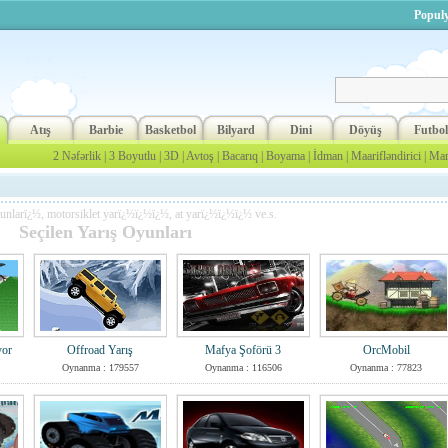
Populy
Atış
Barbie
Basketbol
Bilyard
Dini
Döyüş
Futbol
2 Nəfərlik
|
3 Boyutlu
|
3D
|
Avtoş
|
Bacarıq
|
Boyama
|
İdman
|
Maarifləndirici
|
Mar
nlarï¿½, motorsiklet yarï¿½ï¿½ï¿½, at yarï¿½ï¿½ï¿½ ve.s.
Seçilen Yarış Oyunları
yor
Offroad Yarış
Mafya Şoförü 3
OrcMobil
Oynanma : 179557
Oynanma : 116506
Oynanma : 77823