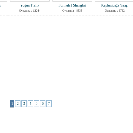
i
Yoğun Trafik
Formula1 Shanghai
Kaplumbağa Yarışı
Oynanma : 12244
Oynanma : 8535
Oynanma : 9762
1
2
3
4
5
6
7