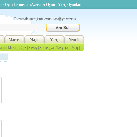
ar Oyunlar mekanı Azeri.net Oyun - Yarış Oyunları
Oynamak istediğiniz oyunu aşağıya yazınız.
Macəra
Maşın
Yarış
Yemək
aqlı
|
Musiqi
|
Qız
|
Savaş
|
Strategiya
|
Təyyarə
|
Uşaq
|