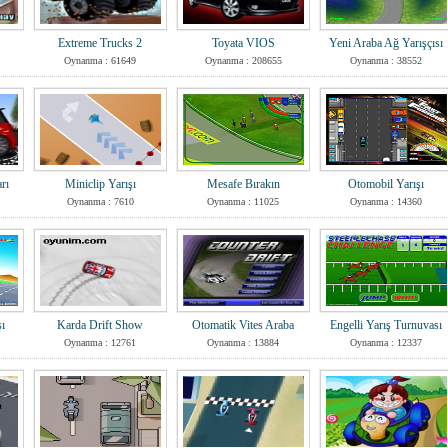
Extreme Trucks 2
Toyata VIOS
Yeni Araba Ağ Yarışçısı
Oynanma : 61649
Oynanma : 208655
Oynanma : 38552
rı
Miniclip Yarışı
Mesafe Bırakın
Otomobil Yarışı
Oynanma : 7610
Oynanma : 11025
Oynanma : 14360
ı
Karda Drift Show
Otomatik Vites Araba
Engelli Yarış Turnuvası
Oynanma : 12761
Oynanma : 13884
Oynanma : 12337