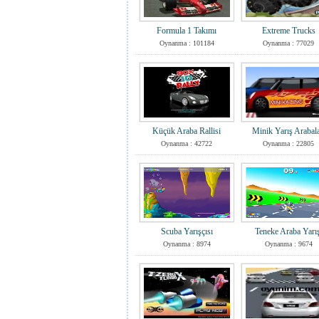
Formula 1 Takımı
Extreme Trucks
Oynanma : 101184
Oynanma : 77029
Küçük Araba Rallisi
Minik Yarış Arabala
Oynanma : 42722
Oynanma : 22805
Scuba Yarışçısı
Teneke Araba Yarış
Oynanma : 8974
Oynanma : 9674