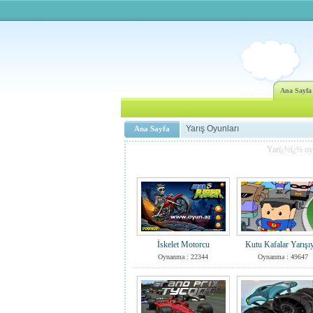
Ana Sayfa
Yarış Oyunları
Ana Sayfa
Yarï¿½ï¿½ oyu
İskelet Motorcu
Kutu Kafalar Yarışı
Oynanma : 22344
Oynanma : 49647