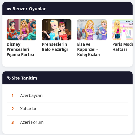
Benzer Oyunlar
Disney
Prenseslerin
Elsa ve
Paris Moda
Prensesleri
Balo Hazırlığı
Rapunzel -
Haftası
Pijama Partisi
Kolej Kızları
Site Tanitim
1
Azerbaycan
2
Xəbərlər
3
Azeri Forum