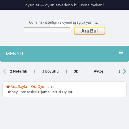
oyun.az — oyun severlerin bulusma mekani
Oynamak istediğiniz oyunu aşağıya yazınız.
MENYU
Atış
2 Nəfərlik
|
3 Boyutlu
|
3D
|
Avtoş
|
Bacar
Barbie
Ana Sayfa
›
Qız Oyunlari
›
Disney Prensesleri Pijama Partisi Oyunu
Basketbol
Bilyard
Dini