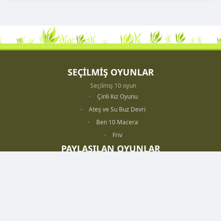
SEÇİLMİŞ OYUNLAR
Seçilmiş 10 oyun
Çinli Kız Oyunu
Ateş ve Su Buz Devri
Ben 10 Macera
Friv
PAYLAŞILAN OYUNLAR
Paylaşılan 10 oyun
Maymunları Sevindir Cadılar Bayramı
Go Kart Savaşı
İnek Hırsızı
Kazıcı Park Et