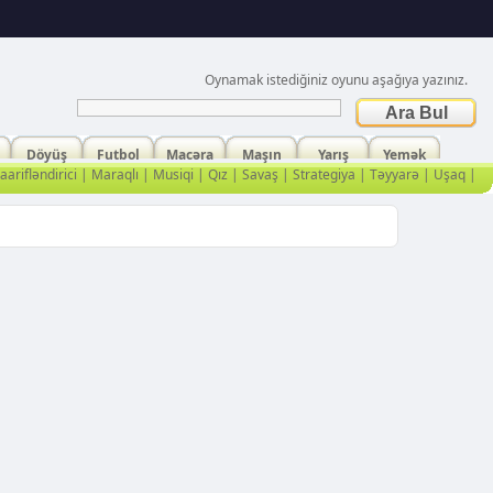
Oynamak istediğiniz oyunu aşağıya yazınız.
Döyüş
Futbol
Macəra
Maşın
Yarış
Yemək
arifləndirici
|
Maraqlı
|
Musiqi
|
Qız
|
Savaş
|
Strategiya
|
Təyyarə
|
Uşaq
|