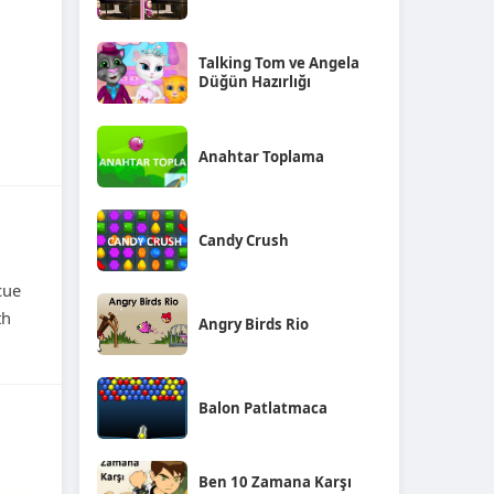
Talking Tom ve Angela
Düğün Hazırlığı
Anahtar Toplama
Candy Crush
cue
th
Angry Birds Rio
Balon Patlatmaca
Ben 10 Zamana Karşı