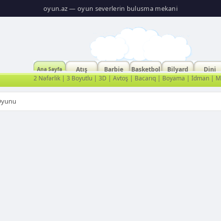
oyun.az — oyun severlerin bulusma mekani
Atış
Barbie
Basketbol
Bilyard
Dini
Ana Sayfa
2 Nəfərlik
|
3 Boyutlu
|
3D
|
Avtoş
|
Bacarıq
|
Boyama
|
İdman
|
Ma
 Oyunu