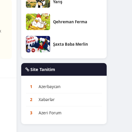
Yarış
Qehreman Ferma
k
Şaxta Baba Merlin
Site Tanitim
1
Azerbaycan
2
Xəbərlər
3
Azeri Forum