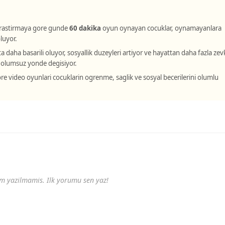
 arastirmaya gore gunde
60 dakika
oyun oynayan cocuklar, oynamayanlara
luyor.
aha basarili oluyor, sosyallik duzeyleri artiyor ve hayattan daha fazla zev
 olumsuz yonde degisiyor.
ore video oyunlari cocuklarin ogrenme, saglik ve sosyal becerilerini olumlu
m yazilmamis. Ilk yorumu sen yaz!