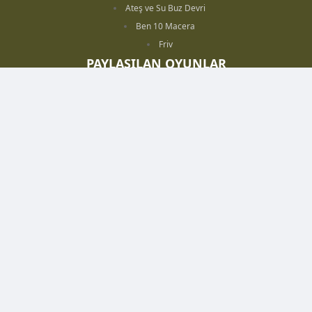
Ateş ve Su Buz Devri
Ben 10 Macera
Friv
PAYLAŞILAN OYUNLAR
Paylaşılan 10 oyun
Maymunları Sevindir Cadılar Bayramı
Go Kart Savaşı
İnek Hırsızı
Kazıcı Park Et
SOSYAL MEDYA
BİZ KİMİZ?
Azerbaycanlı oyun severlerin kalbi bu sitede atmaktadır. oyun.az sitesi her
zaman güncel ve birbirinden eğlenceli oyunlara ev sahipliği yapmaktadır.
Sitemiz küçük büyük, kız erkek erkese hita edecek oyunlar
barındırmaktadır. Şu an 10 binden fazla oyun bulunuyur sitemizde.
Kız oyunları olarak; yemek, pasta, kız giydirme, barbie, tenis ve başka