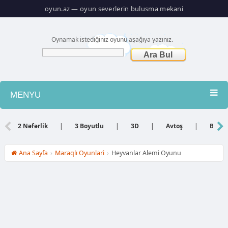
oyun.az — oyun severlerin bulusma mekani
Oynamak istediğiniz oyunu aşağıya yazınız.
MENYU
Atış
2 Nəfərlik
|
3 Boyutlu
|
3D
|
Avtoş
|
Bacar
Barbie
Ana Sayfa
›
Maraqlı Oyunlari
›
Heyvanlar Alemi Oyunu
Basketbol
Bilyard
Dini