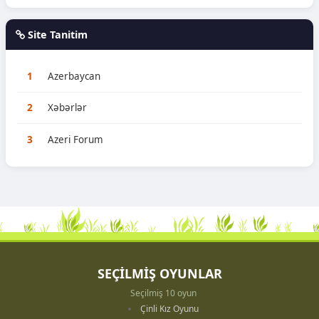
Site Tanitim
1
Azerbaycan
2
Xəbərlər
3
Azeri Forum
SEÇİLMİŞ OYUNLAR
Seçilmiş 10 oyun
Çinli Kız Oyunu