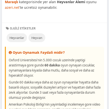
Maraqlı
kategorisinde yer alan
Heyvanlar Alemi
oyunu
azeri.net
'te ucretsiz oynanabilir.
ILGILI ETIKETLER
Heyvanlar
Heyvan
Oyun Oynamak Faydali midir?
Oxford Universitesi'nin 5.000 cocuk uzerinde yaptigi
arastirmaya gore gunde
60 dakika
oyun oynayan cocuklar,
oynamayanlara kiyasla daha mutlu, daha sosyal ve daha az
hiperaktif oluyor.
Gunde 60 dakika veya daha az oyun oynayanlar hayatta daha
basarili oluyor, sosyallik duzeyleri artiyor ve hayattan daha fazla
zevk aliyorlar. Gunde 3 saat veya fazla oynayanlarda durum
olumsuz yonde degisiyor.
Amerikan Psikoloji Birligi'nin yayimladigi incelemeye gore video