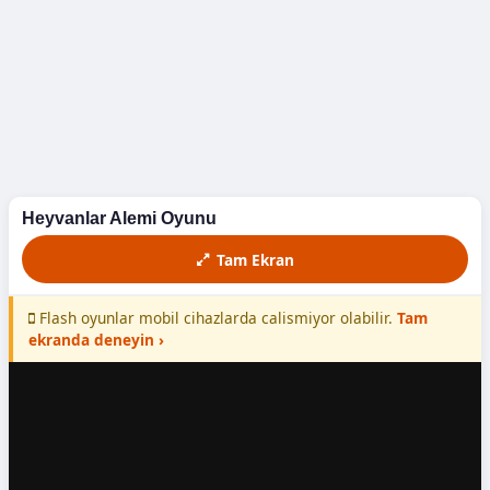
Döyüş
Futbol
Macəra
Maşın
Heyvanlar Alemi Oyunu
Yarış
Tam Ekran
Yemək
Flash oyunlar mobil cihazlarda calismiyor olabilir.
Tam
ekranda deneyin ›