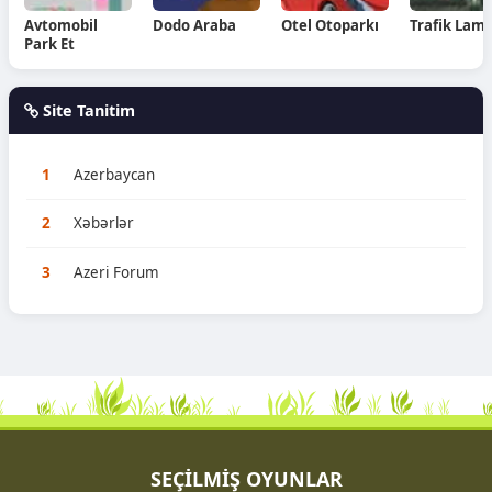
Avtomobil
Dodo Araba
Otel Otoparkı
Trafik Lam
Park Et
Site Tanitim
1
Azerbaycan
2
Xəbərlər
3
Azeri Forum
SEÇİLMİŞ OYUNLAR