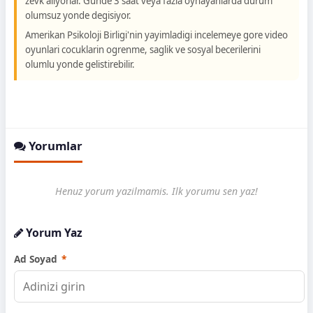
zevk aliyorlar. Gunde 3 saat veya fazla oynayanlarda durum
olumsuz yonde degisiyor.
Amerikan Psikoloji Birligi'nin yayimladigi incelemeye gore video
oyunlari cocuklarin ogrenme, saglik ve sosyal becerilerini
olumlu yonde gelistirebilir.
Yorumlar
Henuz yorum yazilmamis. Ilk yorumu sen yaz!
Yorum Yaz
Ad Soyad
*