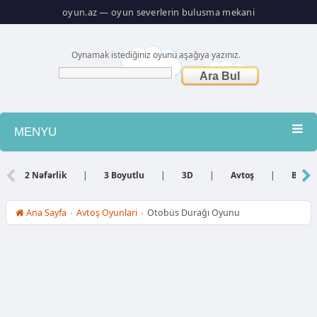
oyun.az — oyun severlerin bulusma mekani
Oynamak istediğiniz oyunu aşağıya yazınız.
MENYU
Atış
2 Nəfərlik
|
3 Boyutlu
|
3D
|
Avtoş
|
Bacar
Barbie
Ana Sayfa
›
Avtoş Oyunlari
›
Otobüs Durağı Oyunu
Basketbol
Bilyard
Dini