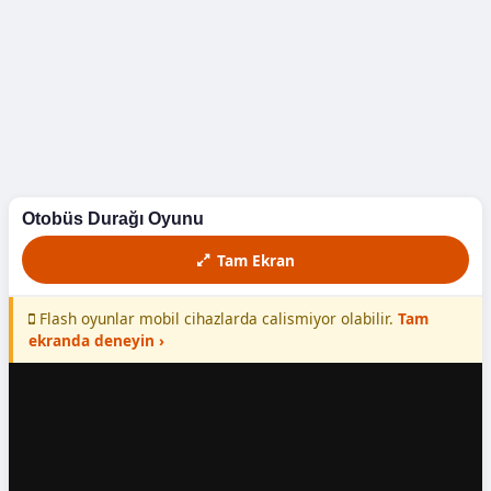
Döyüş
Futbol
Macəra
Maşın
Otobüs Durağı Oyunu
Yarış
Tam Ekran
Yemək
Flash oyunlar mobil cihazlarda calismiyor olabilir.
Tam
ekranda deneyin ›