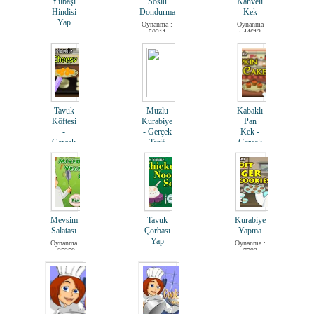
Yılbaşı
Soslu
Kahveli
Hindisi
Dondurma
Kek
Yap
Oynanma :
Oynanma
50211
: 44612
Oynanma
: 54529
Tavuk
Muzlu
Kabaklı
Köftesi
Kurabiye
Pan
-
- Gerçek
Kek -
Gerçek
Tarif
Gerçek
Tarif
Tarif
Oynanma :
14724
Oynanma
Oynanma
: 45753
: 44202
Mevsim
Tavuk
Kurabiye
Salatası
Çorbası
Yapma
Yap
Oynanma
Oynanma :
: 35259
7793
Oynanma
: 8330