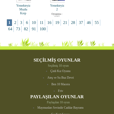
Yemekteyiz
Yemekteyiz
Muzlu
2
Krep
Oynanma :
9787
Oynanma :
8581
1
2
3
6
10
11
16
19
21
28
37
46
55
64
73
82
91
100
SEÇİLMİŞ OYUNLAR
Seçilmiş 10 oyun
Çinli Kız Oyunu
Ateş ve Su Buz Devri
Ben 10 Macera
Friv
PAYLAŞILAN OYUNLAR
Paylaşılan 10 oyun
Maymunları Sevindir Cadılar Bayramı