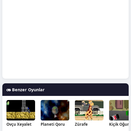
Benzer Oyunlar
Ovçu Xeyalet
Planeti Qoru
Zürafe
Kiçik Oğur