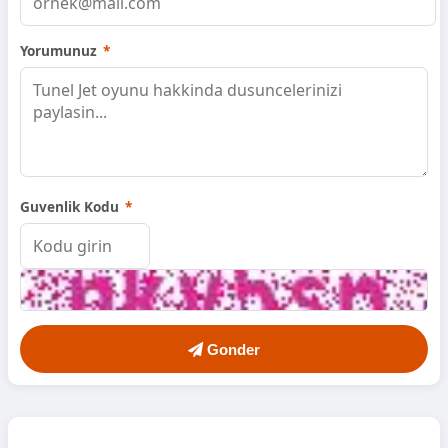
Yorumunuz
*
Guvenlik Kodu
*
Gonder