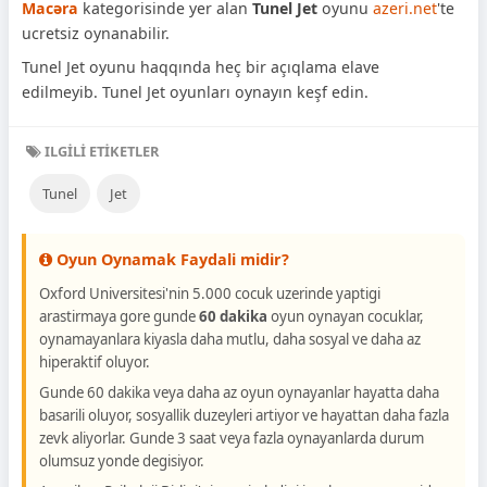
Macəra
kategorisinde yer alan
Tunel Jet
oyunu
azeri.net
'te
ucretsiz oynanabilir.
Tunel Jet oyunu haqqında heç bir açıqlama elave
edilmeyib. Tunel Jet oyunları oynayın keşf edin.
ILGILI ETIKETLER
Tunel
Jet
Oyun Oynamak Faydali midir?
Oxford Universitesi'nin 5.000 cocuk uzerinde yaptigi
arastirmaya gore gunde
60 dakika
oyun oynayan cocuklar,
oynamayanlara kiyasla daha mutlu, daha sosyal ve daha az
hiperaktif oluyor.
Gunde 60 dakika veya daha az oyun oynayanlar hayatta daha
basarili oluyor, sosyallik duzeyleri artiyor ve hayattan daha fazla
zevk aliyorlar. Gunde 3 saat veya fazla oynayanlarda durum
olumsuz yonde degisiyor.