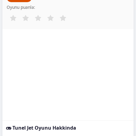
Oyunu puanla:
Tunel Jet Oyunu Hakkinda