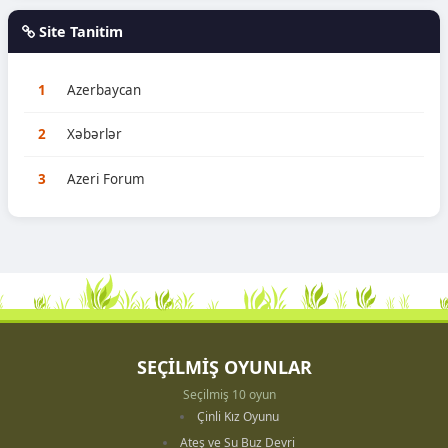
Site Tanitim
1
Azerbaycan
2
Xəbərlər
3
Azeri Forum
SEÇİLMİŞ OYUNLAR
Seçilmiş 10 oyun
Çinli Kız Oyunu
Ateş ve Su Buz Devri