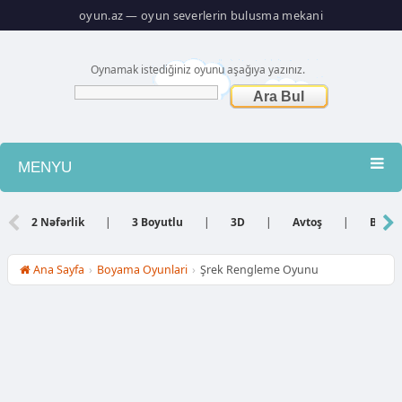
oyun.az — oyun severlerin bulusma mekani
Oynamak istediğiniz oyunu aşağıya yazınız.
MENYU
Atış
2 Nəfərlik
|
3 Boyutlu
|
3D
|
Avtoş
|
Bacar
Barbie
Ana Sayfa
›
Boyama Oyunlari
›
Şrek Rengleme Oyunu
Basketbol
Bilyard
Dini