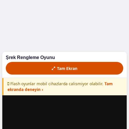
Döyüş
Futbol
Macəra
Maşın
Şrek Rengleme Oyunu
Yarış
Tam Ekran
Yemək
Flash oyunlar mobil cihazlarda calismiyor olabilir.
Tam
ekranda deneyin ›