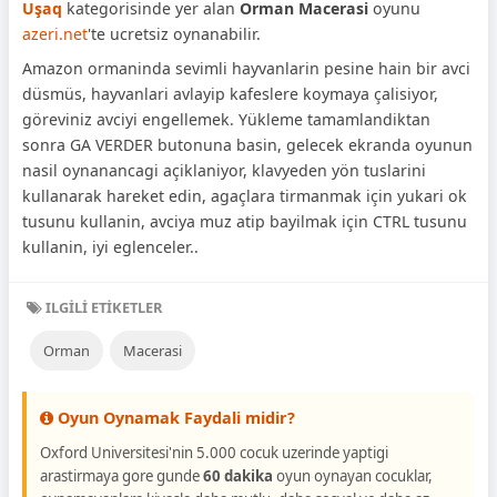
Uşaq
kategorisinde yer alan
Orman Macerasi
oyunu
azeri.net
'te ucretsiz oynanabilir.
Amazon ormaninda sevimli hayvanlarin pesine hain bir avci
düsmüs, hayvanlari avlayip kafeslere koymaya çalisiyor,
göreviniz avciyi engellemek. Yükleme tamamlandiktan
sonra GA VERDER butonuna basin, gelecek ekranda oyunun
nasil oynanancagi açiklaniyor, klavyeden yön tuslarini
kullanarak hareket edin, agaçlara tirmanmak için yukari ok
tusunu kullanin, avciya muz atip bayilmak için CTRL tusunu
kullanin, iyi eglenceler..
ILGILI ETIKETLER
Orman
Macerasi
Oyun Oynamak Faydali midir?
Oxford Universitesi'nin 5.000 cocuk uzerinde yaptigi
arastirmaya gore gunde
60 dakika
oyun oynayan cocuklar,