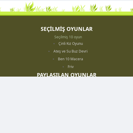
SEÇİLMİŞ OYUNLAR
Seçilmiş 10 oyun
Çinli Kız Oyunu
Ateş ve Su Buz Devri
Ben 10 Macera
Friv
PAYLAŞILAN OYUNLAR
Paylaşılan 10 oyun
Maymunları Sevindir Cadılar Bayramı
Go Kart Savaşı
İnek Hırsızı
Kazıcı Park Et
SOSYAL MEDYA