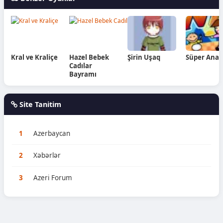
Kral ve Kraliçe
Hazel Bebek
Şirin Uşaq
Süper Ana
Cadılar
Bayramı
Site Tanitim
1
Azerbaycan
2
Xəbərlər
3
Azeri Forum