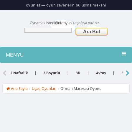
oyun.az — oyun severlerin bulusma mekani
Oynamak istediğiniz oyunu aşağıya yazınız.
MENYU
Atış
2 Nəfərlik
|
3 Boyutlu
|
3D
|
Avtoş
|
Bacar
Barbie
Ana Sayfa
›
Uşaq Oyunlari
›
Orman Macerasi Oyunu
Basketbol
Bilyard
Dini