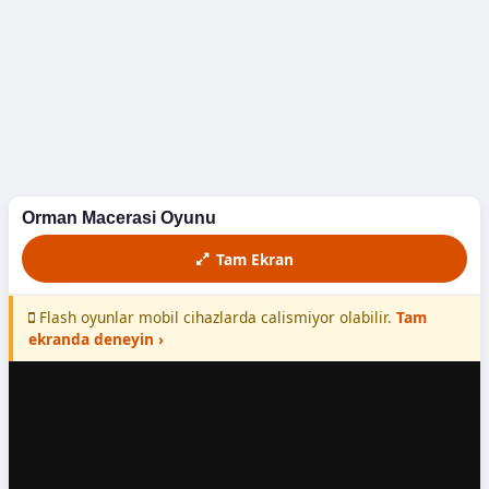
Döyüş
Futbol
Macəra
Maşın
Orman Macerasi Oyunu
Yarış
Tam Ekran
Yemək
Flash oyunlar mobil cihazlarda calismiyor olabilir.
Tam
ekranda deneyin ›