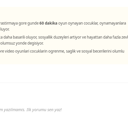
 arastirmaya gore gunde
60 dakika
oyun oynayan cocuklar, oynamayanlara
luyor.
aha basarili oluyor, sosyallik duzeyleri artiyor ve hayattan daha fazla zev
 olumsuz yonde degisiyor.
ore video oyunlari cocuklarin ogrenme, saglik ve sosyal becerilerini olumlu
m yazilmamis. Ilk yorumu sen yaz!