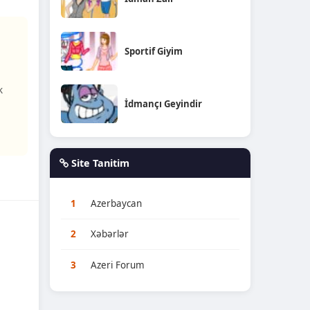
Sportif Giyim
k
İdmançı Geyindir
Site Tanitim
1
Azerbaycan
2
Xəbərlər
3
Azeri Forum