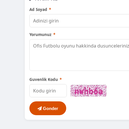
Ad Soyad
*
Yorumunuz
*
Guvenlik Kodu
*
Gonder