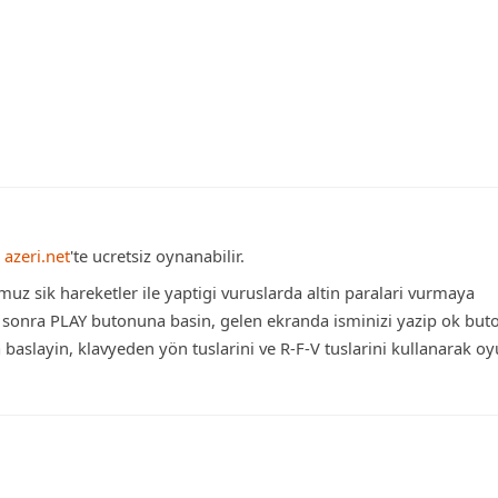
u
azeri.net
'te ucretsiz oynanabilir.
z sik hareketler ile yaptigi vuruslarda altin paralari vurmaya
 sonra PLAY butonuna basin, gelen ekranda isminizi yazip ok bu
a baslayin, klavyeden yön tuslarini ve R-F-V tuslarini kullanarak o