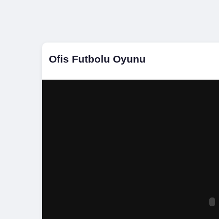
Ofis Futbolu Oyunu