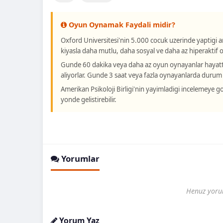
Oyun Oynamak Faydali midir?
Oxford Universitesi'nin 5.000 cocuk uzerinde yaptigi
kiyasla daha mutlu, daha sosyal ve daha az hiperaktif o
Gunde 60 dakika veya daha az oyun oynayanlar hayatta d
aliyorlar. Gunde 3 saat veya fazla oynayanlarda durum
Amerikan Psikoloji Birligi'nin yayimladigi incelemeye g
yonde gelistirebilir.
Yorumlar
Henuz yoru
Yorum Yaz