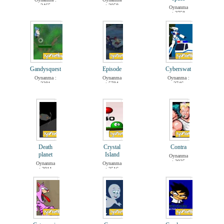
2465
: 3058
Oynanma
: 2758
Gandysquest
Episode
Cyberswat
Oynanma :
Oynanma
Oynanma :
2281
: 5784
2746
Death
Crystal
Contra
planet
Island
Oynanma
: 2925
Oynanma
Oynanma
: 2911
: 3516