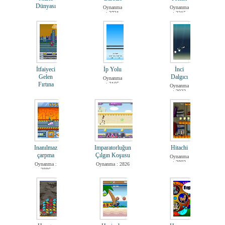
Dünyası
Oynanma
Oynanma
: 2721
: 3315
Oynanma
: 3520
İtfaiyeci
İp Yolu
İnci
Gelen
Dalgıcı
Oynanma
Fırtına
: 3105
Oynanma
: 2922
Oynanma
: 2965
Inanılmaz
Imparatorluğun
Hitachi
çarpma
Çılgın Koşusu
Oynanma
: 3802
Oynanma :
Oynanma : 2826
2886