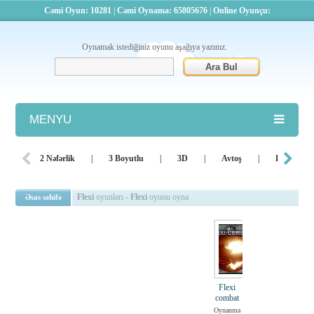
Cəmi Oyun: 10281
|
Cəmi Oynama: 65805676
|
Online Oyunçu:
Oynamak istediğiniz oyunu aşağıya yazınız.
MENYU
Atış
2 Nəfərlik
|
3 Boyutlu
|
3D
|
Avtoş
|
Bacarıq
Barbie
Flexi
oyunları -
Flexi
oyunu oyna
Əsas səhifə
Basketbol
Bilyard
Dini
Flexi
Döyüş
combat
Oynanma