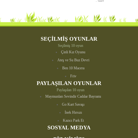
: 2887
Futbol
Macəra
Maşın
SEÇİLMİŞ OYUNLAR
Yarış
Seçilmiş 10 oyun
Çinli Kız Oyunu
Yemək
Ateş ve Su Buz Devri
Ben 10 Macera
Friv
PAYLAŞILAN OYUNLAR
Paylaşılan 10 oyun
Maymunları Sevindir Cadılar Bayramı
Go Kart Savaşı
İnek Hırsızı
Kazıcı Park Et
SOSYAL MEDYA